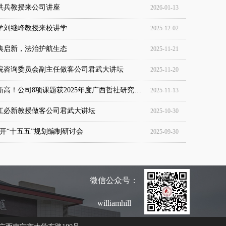
洪兵教授来公司讲座
2026-01-13
学刘继峰教授来校讲学
2025-12-02
典启新，法治护航生态
2025-11-21
院咨询委员会副主任做客公司君武大讲坛
2025-11-20
喜报！历史新高！公司8项课题获2025年度广西哲社研究项目立项
2025-11-13
江必新教授做客公司君武大讲坛
2025-10-30
hill召开“十五五”规划编制研讨会
2025-09-30
微信公众号：
williamhill