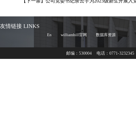
【下一条】
公司党委书记余云宇为2023级新生开展入
友情链接 LINKS
En
williamhill官网
数据库资源
邮编：530004 电话：0771-3232