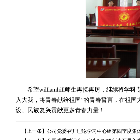
希望williamhill师生再接再厉，继
入大我，将青春献给祖国”的青春誓言，在祖国
设、民族复兴贡献更多青春力量！
【上一条】
公司党委召开理论学习中心组第四季度集