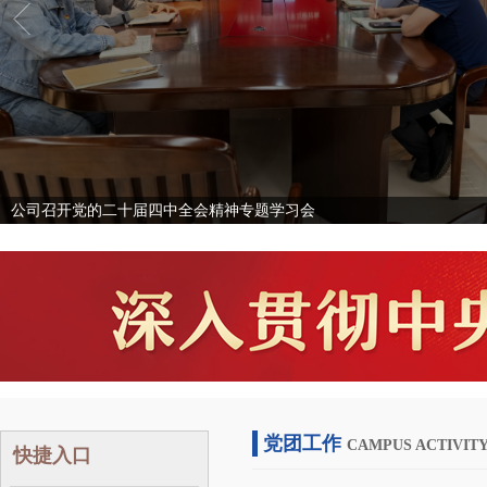
公司召开党的二十届四中全会精神专题学习会
党团工作
CAMPUS ACTIVIT
快捷入口