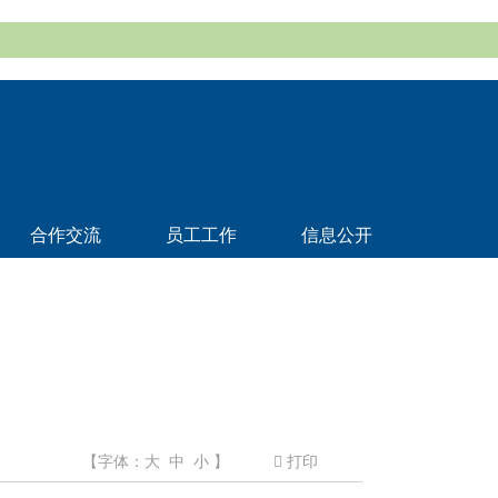
合作交流
员工工作
信息公开
态
【字体：
大
中
小
】
打印