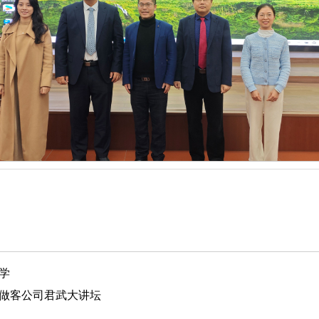
学
做客公司君武大讲坛