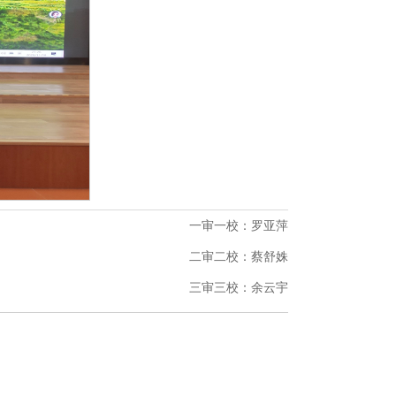
一审一校：罗亚萍
二审二校：蔡舒姝
三审三校：余云宇