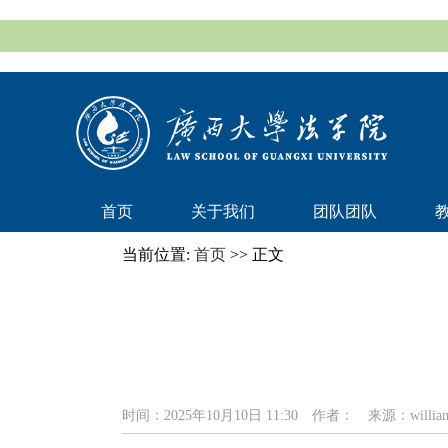
首页
关于我们
团队团队
当前位置:
首页
>> 正文
时间：2025年10月10日 11:30
作者：
来源：william