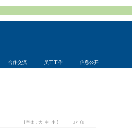
合作交流
员工工作
信息公开
【字体：
大
中
小
】
打印