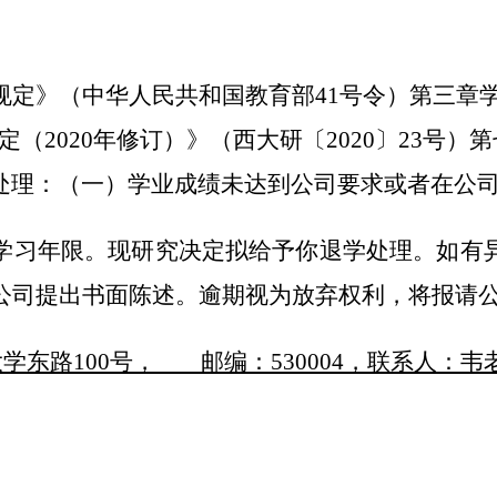
规定》（中华人民共和国教育部
41
号令）第三章学
规定（
2020
年修订）》（西大研〔
2020
〕
23
号）第
处理：（一）学业成绩未达到公司要求或者
在公
学习年限。现研究决定拟给予你退学处理。如有
公司提出书面陈述。逾期视为放弃权利
，将报请
大学东路
100
号，
邮编：
530004
，
联系人
：韦