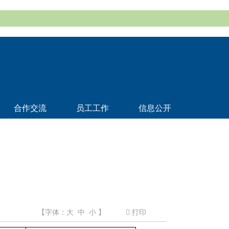
合作交流
员工工作
信息公开
【字体：
大
中
小
】
打印