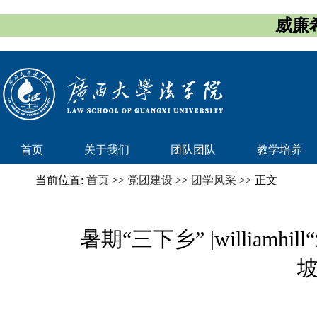
威廉希
首页
关于我们
团队团队
教学培养
当前位置:
首页
>>
党团建设
>>
团学风采
>> 正文
暑期“三下乡” |willi