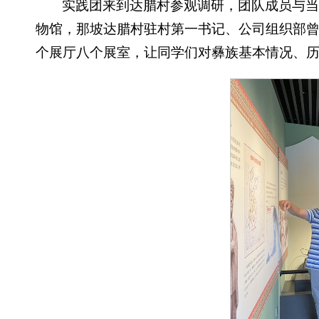
实践团来到达腊村参观调研，团队成员与
物馆，那坡达腊村驻村第一书记、公司组织部曾日
个展厅八个展室，让同学们对彝族基本情况、