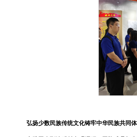
弘扬少数民族传统文化铸牢中华民族共同