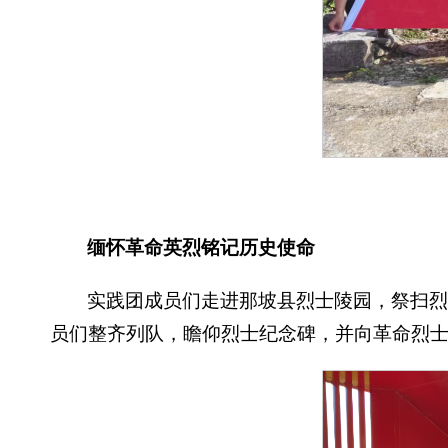
缅怀革命英烈铭记历史使命
实践团成员们走进那坡县烈士陵园，祭扫
员们整齐列队，瞻仰烈士纪念碑，并向革命烈