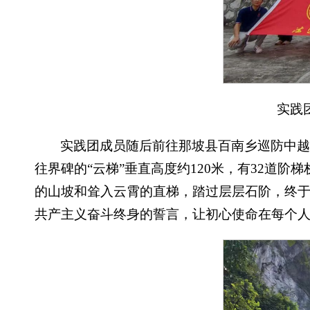
实践
实践团成员随后前往那坡县百南乡巡防中越5
往界碑的“云梯”垂直高度约120米，有32道
的山坡和耸入云霄的直梯，踏过层层石阶，终于
共产主义奋斗终身的誓言，让初心使命在每个