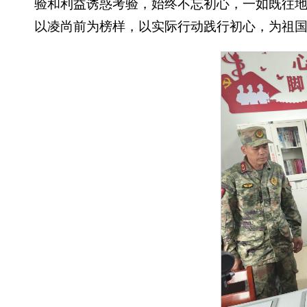
验和利益诱惑考验，始终不忘初心，一如既往
以凌尚前为榜样，以实际行动践行初心，为祖