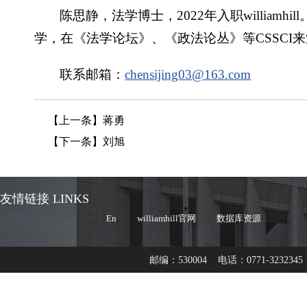
陈思静，法学博士，2022年入职willi
学，在《法学论坛》、《政法论丛》等CSSC
联系邮箱：
chensijing03@163.com
【上一条】
蒋勇
【下一条】
刘旭
友情链接 LINKS
En
williamhill官网
数据库资源
邮编：530004 电话：0771-3232