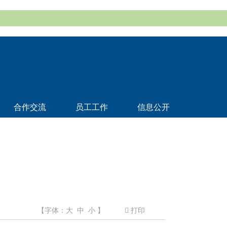
合作交流
员工工作
信息公开
【字体：
大
中
小
】
打印