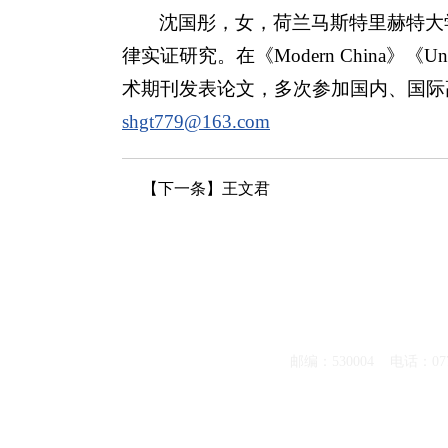
沈国彤，女，荷兰马斯特里赫特大学法
律实证研究。在《Modern China》《Universit
术期刊发表论文，多次参加国内、国际
shgt779@163.com
【下一条】
王文君
友情链接 LINKS
En
williamhill官网
数据库资
邮编：530004 电话：07