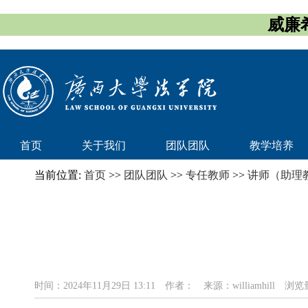
威廉希
首页
关于我们
团队团队
教学培养
当前位置:
首页
>>
团队团队
>>
专任教师
>>
讲师（助理
时间：2024年11月29日 13:11
作者：
来源：williamhill
浏览