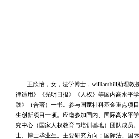
王欣怡，女，法学博士，williamhil
律适用》《光明日报》《人权》等国内高水平
践》（合著）一书。参与国家社科基金重点项
生创新项目一项。应邀参加国内、国际高水平
究中心（国家人权教育与培训基地）团队成员
士、博士毕业生。主要研究方向：国际法、国